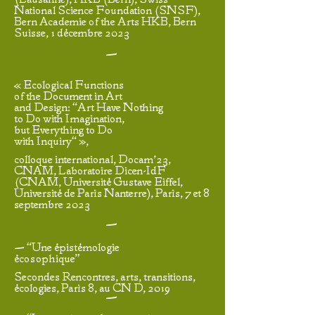
(Lausanne), HKB (Bern), Swiss
National Science Foundation (SNSF),
Bern Academie of the Arts HKB, Bern
Suisse, 1 décembre 2023
—
« Ecological Functions
of the Document in Art
and Design: “Art Have Nothing
to Do with Imagination,
but Everything to Do
with Inquiry“ »,
colloque international, Docam’23,
CNAM, Laboratoire Dicen-IdF
(CNAM, Université Gustave Eiffel,
Université de Paris Nanterre), Paris, 7 et 8
septembre 2023
—
— “Une épistémologie
écosophique"
Secondes Rencontres, arts, transitions,
écologies, Paris 8, au CN D, 2019
—