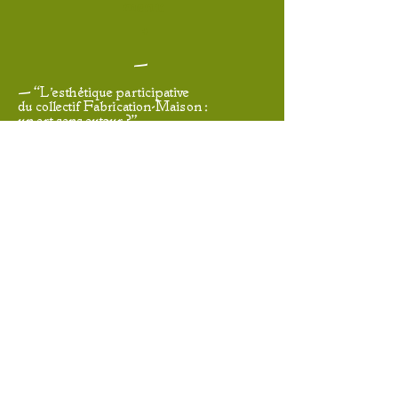
menu
•
—
— “L'esthétique participative
du collectif Fabrication-Maison :
un art sans auteur ?"
Journée du Patrimoine,INHA, 2018
—
— “Recherche-action en design
écosophique pour
la communication d'un séminaire”
Les écologies
du numérique, l'ESAD d'Orléans,
ÉCOLAB, 13 et 14/ 12 2018.
•
menu
•
—